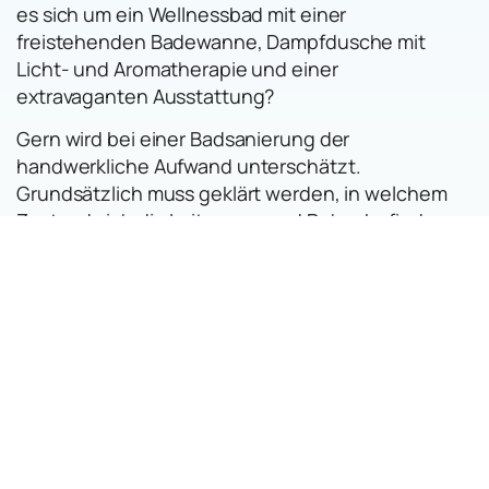
es sich um ein Wellnessbad mit einer
freistehenden Badewanne, Dampfdusche mit
Licht- und Aromatherapie und einer
extravaganten Ausstattung?
Gern wird bei einer Badsanierung der
handwerkliche Aufwand unterschätzt.
Grundsätzlich muss geklärt werden, in welchem
Zustand sich die Leitungen und Rohre befinden.
Müssen diese komplett oder nur teilweise
erneuert werden? Ist ein FI-Schutzschalter schon
vorhanden? Gerade bei einer kompletten
Badsanierung werden viele verschiedene
Gewerke für die Realisierung des neuen Bades
benötigt. Angefangen beim professionellen
Abkleben der Arbeitswege bis zum Badezimmer,
der Demontage des alten Bades und der
dazugehörigen fachgerechten