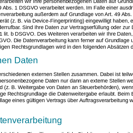
verarbeiten wir Ihre personenbezogenen Daten auf Grundlag
Abs. 1 DSGVO verarbeitet werden. Im Falle einer ausdrü
enverarbeitung außerdem auf Grundlage von Art. 49 Abs. 
erät (z. B. via Device-Fingerprinting) eingewilligt haben,
derrufbar. Sind Ihre Daten zur Vertragserfüllung oder zu
1 lit. b DSGVO. Des Weiteren verarbeiten wir Ihre Daten, 
DSGVO. Die Datenverarbeitung kann ferner auf Grundlage un
gigen Rechtsgrundlagen wird in den folgenden Absätzen d
nen Daten
verschiedenen externen Stellen zusammen. Dabei ist tei
n personenbezogene Daten nur dann an externe Stellen we
sind (z. B. Weitergabe von Daten an Steuerbehörden), wenn w
 Rechtsgrundlage die Datenweitergabe erlaubt. Beim Ei
e eines gültigen Vertrags über Auftragsverarbeitung we
atenverarbeitung