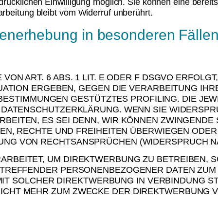
ücklichen Einwilligung möglich. Sie können eine bereits e
rbeitung bleibt vom Widerruf unberührt.
enerhebung in besonderen Fällen
N ART. 6 ABS. 1 LIT. E ODER F DSGVO ERFOLGT,
ITUATION ERGEBEN, GEGEN DIE VERARBEITUNG 
E BESTIMMUNGEN GESTÜTZTES PROFILING. DIE JE
R DATENSCHUTZERKLÄRUNG. WENN SIE WIDERSPR
BEITEN, ES SEI DENN, WIR KÖNNEN ZWINGENDE
SEN, RECHTE UND FREIHEITEN ÜBERWIEGEN ODER
NG VON RECHTSANSPRÜCHEN (WIDERSPRUCH NACH
BEITET, UM DIREKTWERBUNG ZU BETREIBEN, SO 
BETREFFENDER PERSONENBEZOGENER DATEN ZUM
S MIT SOLCHER DIREKTWERBUNG IN VERBINDUNG 
CHT MEHR ZUM ZWECKE DER DIREKTWERBUNG VER