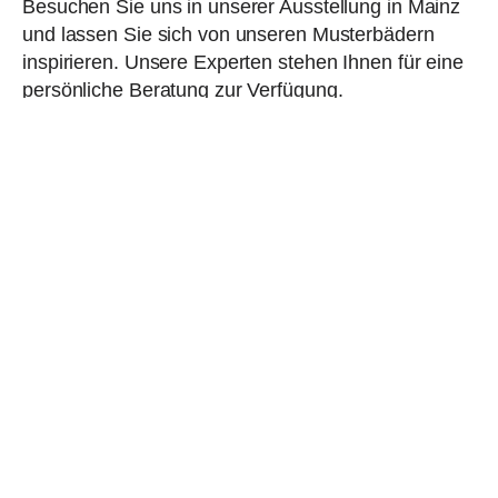
Besuchen Sie uns in unserer Ausstellung in Mainz
und lassen Sie sich von unseren Musterbädern
inspirieren. Unsere Experten stehen Ihnen für eine
persönliche Beratung zur Verfügung.
Terminvereinbaren
Planen Sie Ihr Bad mit uns
Vereinbaren Sie jetzt Ihre persönliche und
kostenlose Erstberatung, entweder per Online-
Termin oder in unserem Badstudio. Wir freuen
uns darauf, Sie kennenzulernen und Ihr
individuelles Badprojekt durchzuführen!
Kontakt