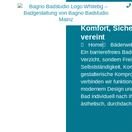
Barrierefreies
Komfort, Siche
vereint
Home
Bäderwel
Ein barrierefreies Ba
Verzicht, sondern Frei
Selbstständigkeit, Ko
gestalterische Kompr
verbinden wir funktio
modernem Design und 
Bad individuell nach 
ästhetisch, durchdach