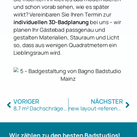
und schon vorab sehen, wie es später
wirkt? Vereinbaren Sie Ihren Termin zur
individuellen 3D-Badplanung
bei uns – wir
planen Ihr Gästebad passgenau und
gestalten Materialien, Stauraum und Licht
so, dass aus wenigen Quadratmetern ein
Lieblingsraum wird.
VORIGER
NÄCHSTER
8,7 m² Dachschrägen-Bad mit halbfreistehender Wanne & platzsparender Gleittür-Dusche
new layout-referenz-vorschau
Wir zählen zu den besten Badstudios!